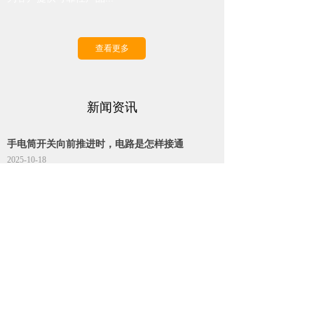
查看更多
新闻资讯
手电筒开关向前推进时，电路是怎样接通
2025-10-18
手电筒的开关是一个滑动开关和按钮开关,当开关
推进时,电流从干电池的正极流经小灯泡的金属
块,再经过灯丝,螺旋套,经手电筒的金属筒回到干
电池的负极
热烈祝贺温州市格富电子有限公司网站更
2023-07-13
格富电子有限公司创立于2006年，前身为乐清市
格富电子器材厂，主要从事轻触开关、汽车开
关、直键开关、按键开关、USB、HDMI、DC电