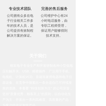
专业技术团队
完善的售后服务
公司拥有众多在电
公司维护中心有24
子行业相关工作多
小时电话服务，由
年的技术人员，是
专职工程师受理，
公司提供有效制程
保证用户能够得到
解决方案的保证。
技术支持。
关于我们
格富电子专业生产和开发研制各种小型低电
压轻触开关、USB、精密插件、广泛用于手机、
电视机、计算机VCD、音箱等家用电器和电子仪
器设备。在竞争中搜索出一条合适自己可持续发
展的道路。本着要 "科技创新为主" 的公司宗旨，
坚持"质量优秀，顾客至上"的原则，以自动化生
产为主，开发出一系列高难度、高质量的产品，
为客户提供可靠性产品...