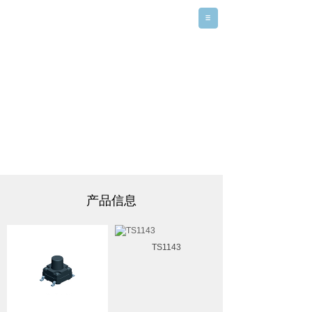
专业执着 精益求精
PROFESSIONAL DEDICATION AND EXCELLENCE.
公司坚持高起点、高技术、高质量的原则为客户提供称心如
意的产品及完善的售后服务。真诚与各界人士携手并进，共
谋发展！
产品信息
TS1143